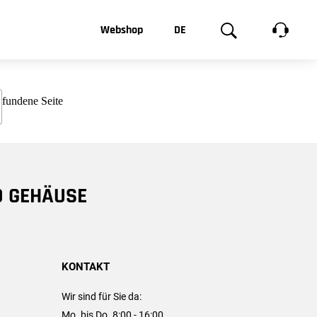
t, was Sie
Webshop
DE
te
Produktgalerie
EN
e
FR
chsen
D GEHÄUSE
KONTAKT
Wir sind für Sie da:
Mo. bis Do. 8:00 - 16:00