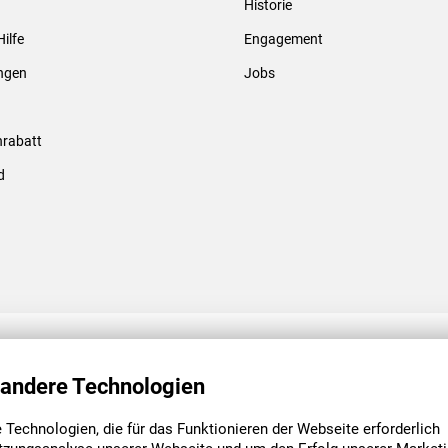
Historie
Gewindebolzen & -hülsen
Hilfe
Engagement
ungen
Jobs
rabatt
d
ENGAGEMENT
UNSERE NIEDE
 andere Technologien
Technologien, die für das Funktionieren der Webseite erforderlich