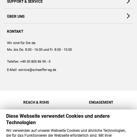
SUPPORT & SERVICE
Webshop
Kontakt
ÜBER UNS
FAQ
Unternehmen
Online-Hilfe
KONTAKT
Historie
Anleitungen
Wir sind für Sie da:
Engagement
Preise
Mo. bis Do. 8:00 - 16:00
und Fr. 8:00 - 15:00
Jobs
Mengenrabatt
Telefon:
+49 30 805 86 95 - 0
Versand
E-Mail:
service@schaeffer-ag.de
REACH & ROHS
ENGAGEMENT
Diese Webseite verwendet Cookies und andere
Technologien
Wir verwenden auf unserer Webseite Cookies und ähnliche Technologien,
die für das Funktionieren der Webseite erforderlich sind. Mit Ihrer