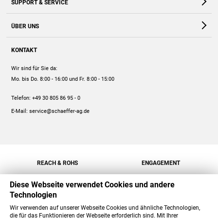
SUPPORT & SERVICE
Webshop
Kontakt
ÜBER UNS
FAQ
Unternehmen
Online-Hilfe
KONTAKT
Historie
Anleitungen
Wir sind für Sie da:
Engagement
Preise
Mo. bis Do. 8:00 - 16:00
und Fr. 8:00 - 15:00
Jobs
Mengenrabatt
Telefon:
+49 30 805 86 95 - 0
Versand
E-Mail:
service@schaeffer-ag.de
REACH & ROHS
ENGAGEMENT
Diese Webseite verwendet Cookies und andere
Technologien
Wir verwenden auf unserer Webseite Cookies und ähnliche Technologien,
die für das Funktionieren der Webseite erforderlich sind. Mit Ihrer