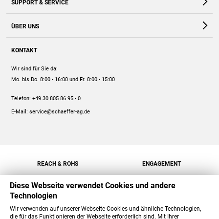
SUPPORT & SERVICE
Webshop
Kontakt
ÜBER UNS
FAQ
Unternehmen
Online-Hilfe
KONTAKT
Historie
Anleitungen
Wir sind für Sie da:
Engagement
Preise
Mo. bis Do. 8:00 - 16:00
und Fr. 8:00 - 15:00
Jobs
Mengenrabatt
Telefon:
+49 30 805 86 95 - 0
Versand
E-Mail:
service@schaeffer-ag.de
REACH & ROHS
ENGAGEMENT
Diese Webseite verwendet Cookies und andere
Technologien
Wir verwenden auf unserer Webseite Cookies und ähnliche Technologien,
die für das Funktionieren der Webseite erforderlich sind. Mit Ihrer