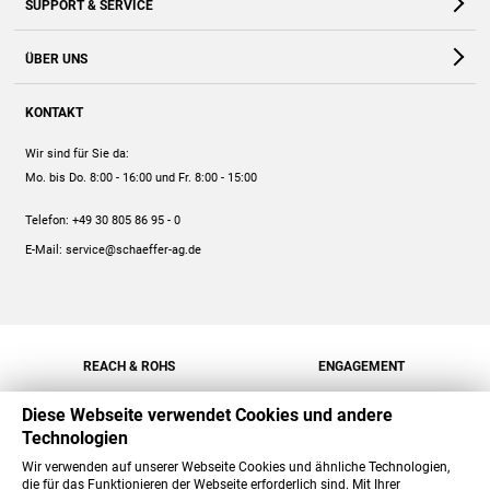
SUPPORT & SERVICE
Webshop
Kontakt
ÜBER UNS
FAQ
Unternehmen
Online-Hilfe
KONTAKT
Historie
Anleitungen
Wir sind für Sie da:
Engagement
Preise
Mo. bis Do. 8:00 - 16:00
und Fr. 8:00 - 15:00
Jobs
Mengenrabatt
Telefon:
+49 30 805 86 95 - 0
Versand
E-Mail:
service@schaeffer-ag.de
REACH & ROHS
ENGAGEMENT
Diese Webseite verwendet Cookies und andere
Technologien
Wir verwenden auf unserer Webseite Cookies und ähnliche Technologien,
die für das Funktionieren der Webseite erforderlich sind. Mit Ihrer