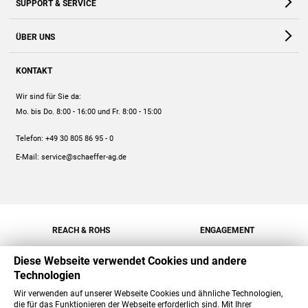
SUPPORT & SERVICE
Webshop
Kontakt
ÜBER UNS
FAQ
Unternehmen
Online-Hilfe
KONTAKT
Historie
Anleitungen
Wir sind für Sie da:
Engagement
Preise
Mo. bis Do. 8:00 - 16:00
und Fr. 8:00 - 15:00
Jobs
Mengenrabatt
Telefon:
+49 30 805 86 95 - 0
Versand
E-Mail:
service@schaeffer-ag.de
REACH & ROHS
ENGAGEMENT
Diese Webseite verwendet Cookies und andere
Technologien
Wir verwenden auf unserer Webseite Cookies und ähnliche Technologien,
die für das Funktionieren der Webseite erforderlich sind. Mit Ihrer