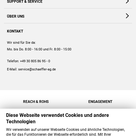
SUPPORT & SERVICE
Webshop
Kontakt
ÜBER UNS
FAQ
Unternehmen
Online-Hilfe
KONTAKT
Historie
Anleitungen
Wir sind für Sie da:
Engagement
Preise
Mo. bis Do. 8:00 - 16:00
und Fr. 8:00 - 15:00
Jobs
Mengenrabatt
Telefon:
+49 30 805 86 95 - 0
Versand
E-Mail:
service@schaeffer-ag.de
REACH & ROHS
ENGAGEMENT
Diese Webseite verwendet Cookies und andere
Technologien
Wir verwenden auf unserer Webseite Cookies und ähnliche Technologien,
die für das Funktionieren der Webseite erforderlich sind. Mit Ihrer