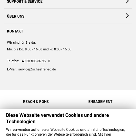
SUPPORT & SERVICE
Webshop
Kontakt
ÜBER UNS
FAQ
Unternehmen
Online-Hilfe
KONTAKT
Historie
Anleitungen
Wir sind für Sie da:
Engagement
Preise
Mo. bis Do. 8:00 - 16:00
und Fr. 8:00 - 15:00
Jobs
Mengenrabatt
Telefon:
+49 30 805 86 95 - 0
Versand
E-Mail:
service@schaeffer-ag.de
REACH & ROHS
ENGAGEMENT
Diese Webseite verwendet Cookies und andere
Technologien
Wir verwenden auf unserer Webseite Cookies und ähnliche Technologien,
die für das Funktionieren der Webseite erforderlich sind. Mit Ihrer