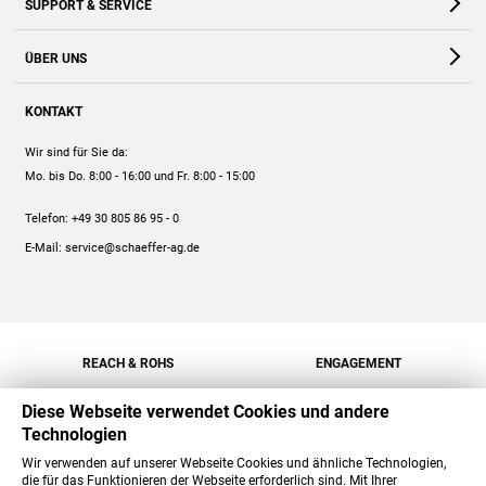
SUPPORT & SERVICE
Webshop
Kontakt
ÜBER UNS
FAQ
Unternehmen
Online-Hilfe
KONTAKT
Historie
Anleitungen
Wir sind für Sie da:
Engagement
Preise
Mo. bis Do. 8:00 - 16:00
und Fr. 8:00 - 15:00
Jobs
Mengenrabatt
Telefon:
+49 30 805 86 95 - 0
Versand
E-Mail:
service@schaeffer-ag.de
REACH & ROHS
ENGAGEMENT
Diese Webseite verwendet Cookies und andere
Technologien
Wir verwenden auf unserer Webseite Cookies und ähnliche Technologien,
die für das Funktionieren der Webseite erforderlich sind. Mit Ihrer