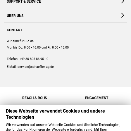
SUPPORT & SERVICE
Webshop
Kontakt
ÜBER UNS
FAQ
Unternehmen
Online-Hilfe
KONTAKT
Historie
Anleitungen
Wir sind für Sie da:
Engagement
Preise
Mo. bis Do. 8:00 - 16:00
und Fr. 8:00 - 15:00
Jobs
Mengenrabatt
Telefon:
+49 30 805 86 95 - 0
Versand
E-Mail:
service@schaeffer-ag.de
REACH & ROHS
ENGAGEMENT
Diese Webseite verwendet Cookies und andere
Technologien
Wir verwenden auf unserer Webseite Cookies und ähnliche Technologien,
die für das Funktionieren der Webseite erforderlich sind. Mit Ihrer