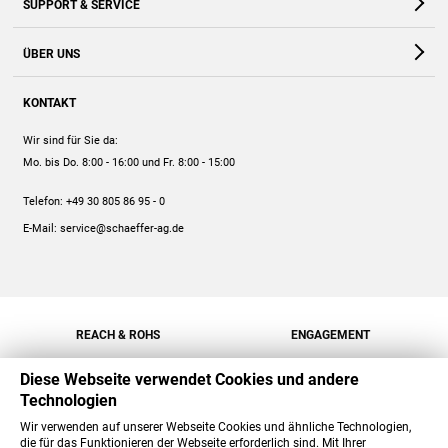
SUPPORT & SERVICE
Webshop
Kontakt
ÜBER UNS
FAQ
Unternehmen
Online-Hilfe
KONTAKT
Historie
Anleitungen
Wir sind für Sie da:
Engagement
Preise
Mo. bis Do. 8:00 - 16:00
und Fr. 8:00 - 15:00
Jobs
Mengenrabatt
Telefon:
+49 30 805 86 95 - 0
Versand
E-Mail:
service@schaeffer-ag.de
REACH & ROHS
ENGAGEMENT
Diese Webseite verwendet Cookies und andere
Technologien
Wir verwenden auf unserer Webseite Cookies und ähnliche Technologien,
die für das Funktionieren der Webseite erforderlich sind. Mit Ihrer