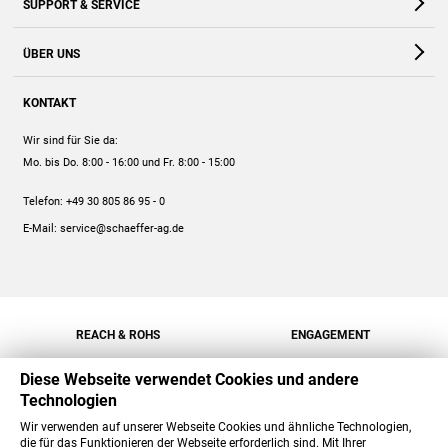
SUPPORT & SERVICE
Webshop
Kontakt
ÜBER UNS
FAQ
Unternehmen
Online-Hilfe
KONTAKT
Historie
Anleitungen
Wir sind für Sie da:
Engagement
Preise
Mo. bis Do. 8:00 - 16:00
und Fr. 8:00 - 15:00
Jobs
Mengenrabatt
Telefon:
+49 30 805 86 95 - 0
Versand
E-Mail:
service@schaeffer-ag.de
REACH & ROHS
ENGAGEMENT
Diese Webseite verwendet Cookies und andere
Technologien
Wir verwenden auf unserer Webseite Cookies und ähnliche Technologien,
die für das Funktionieren der Webseite erforderlich sind. Mit Ihrer