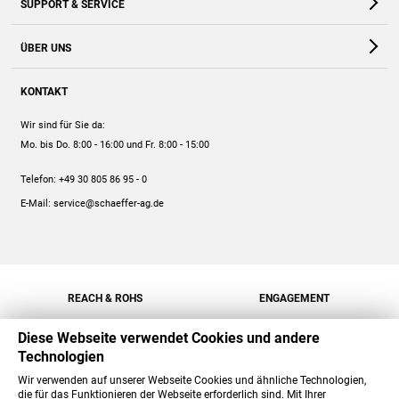
SUPPORT & SERVICE
Webshop
Kontakt
ÜBER UNS
FAQ
Unternehmen
Online-Hilfe
KONTAKT
Historie
Anleitungen
Wir sind für Sie da:
Engagement
Preise
Mo. bis Do. 8:00 - 16:00
und Fr. 8:00 - 15:00
Jobs
Mengenrabatt
Telefon:
+49 30 805 86 95 - 0
Versand
E-Mail:
service@schaeffer-ag.de
REACH & ROHS
ENGAGEMENT
Diese Webseite verwendet Cookies und andere
Technologien
Wir verwenden auf unserer Webseite Cookies und ähnliche Technologien,
die für das Funktionieren der Webseite erforderlich sind. Mit Ihrer