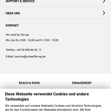
SUPPORT & SERVICE
Webshop
Kontakt
ÜBER UNS
FAQ
Unternehmen
Online-Hilfe
KONTAKT
Historie
Anleitungen
Wir sind für Sie da:
Engagement
Preise
Mo. bis Do. 8:00 - 16:00
und Fr. 8:00 - 15:00
Jobs
Mengenrabatt
Telefon:
+49 30 805 86 95 - 0
Versand
E-Mail:
service@schaeffer-ag.de
REACH & ROHS
ENGAGEMENT
Diese Webseite verwendet Cookies und andere
Technologien
Wir verwenden auf unserer Webseite Cookies und ähnliche Technologien,
die für das Funktionieren der Webseite erforderlich sind. Mit Ihrer