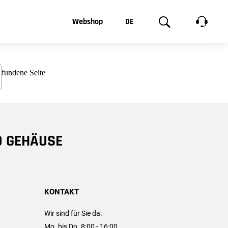
t, was Sie
Webshop
DE
te
Produktgalerie
EN
e
FR
chsen
D GEHÄUSE
KONTAKT
Wir sind für Sie da:
Mo. bis Do. 8:00 - 16:00