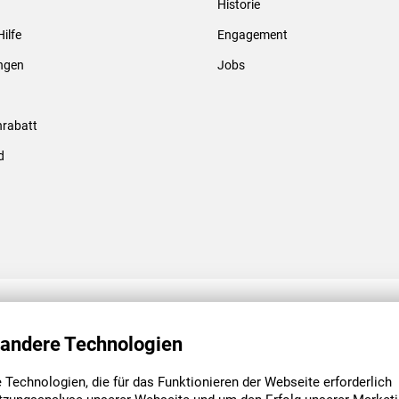
Historie
Gewindebolzen & -hülsen
Hilfe
Engagement
ungen
Jobs
rabatt
d
ENGAGEMENT
UNSERE NIEDE
 andere Technologien
Technologien, die für das Funktionieren der Webseite erforderlich