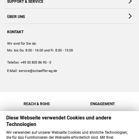
SUPPORT & SERVICE
Webshop
Kontakt
ÜBER UNS
FAQ
Unternehmen
Online-Hilfe
KONTAKT
Historie
Anleitungen
Wir sind für Sie da:
Engagement
Preise
Mo. bis Do. 8:00 - 16:00
und Fr. 8:00 - 15:00
Jobs
Mengenrabatt
Telefon:
+49 30 805 86 95 - 0
Versand
E-Mail:
service@schaeffer-ag.de
REACH & ROHS
ENGAGEMENT
Diese Webseite verwendet Cookies und andere
Technologien
Wir verwenden auf unserer Webseite Cookies und ähnliche Technologien,
die für das Funktionieren der Webseite erforderlich sind. Mit Ihrer