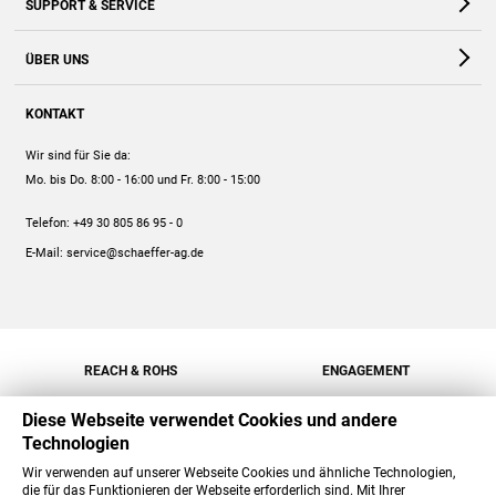
SUPPORT & SERVICE
Webshop
Kontakt
ÜBER UNS
FAQ
Unternehmen
Online-Hilfe
KONTAKT
Historie
Anleitungen
Wir sind für Sie da:
Engagement
Preise
Mo. bis Do. 8:00 - 16:00
und Fr. 8:00 - 15:00
Jobs
Mengenrabatt
Telefon:
+49 30 805 86 95 - 0
Versand
E-Mail:
service@schaeffer-ag.de
REACH & ROHS
ENGAGEMENT
Diese Webseite verwendet Cookies und andere
Technologien
Wir verwenden auf unserer Webseite Cookies und ähnliche Technologien,
die für das Funktionieren der Webseite erforderlich sind. Mit Ihrer