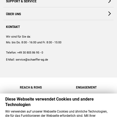
SUPPORT & SERVICE
Webshop
Kontakt
ÜBER UNS
FAQ
Unternehmen
Online-Hilfe
KONTAKT
Historie
Anleitungen
Wir sind für Sie da:
Engagement
Preise
Mo. bis Do. 8:00 - 16:00
und Fr. 8:00 - 15:00
Jobs
Mengenrabatt
Telefon:
+49 30 805 86 95 - 0
Versand
E-Mail:
service@schaeffer-ag.de
REACH & ROHS
ENGAGEMENT
Diese Webseite verwendet Cookies und andere
Technologien
Wir verwenden auf unserer Webseite Cookies und ähnliche Technologien,
die für das Funktionieren der Webseite erforderlich sind. Mit Ihrer