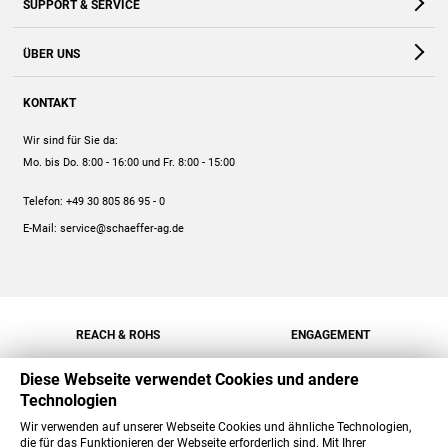
SUPPORT & SERVICE
Webshop
Kontakt
ÜBER UNS
FAQ
Unternehmen
Online-Hilfe
KONTAKT
Historie
Anleitungen
Wir sind für Sie da:
Engagement
Preise
Mo. bis Do. 8:00 - 16:00
und Fr. 8:00 - 15:00
Jobs
Mengenrabatt
Telefon:
+49 30 805 86 95 - 0
Versand
E-Mail:
service@schaeffer-ag.de
REACH & ROHS
ENGAGEMENT
Diese Webseite verwendet Cookies und andere
Technologien
Wir verwenden auf unserer Webseite Cookies und ähnliche Technologien,
die für das Funktionieren der Webseite erforderlich sind. Mit Ihrer