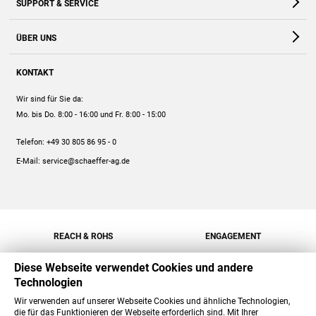
SUPPORT & SERVICE
Webshop
Kontakt
ÜBER UNS
FAQ
Unternehmen
Online-Hilfe
KONTAKT
Historie
Anleitungen
Wir sind für Sie da:
Engagement
Preise
Mo. bis Do. 8:00 - 16:00
und Fr. 8:00 - 15:00
Jobs
Mengenrabatt
Telefon:
+49 30 805 86 95 - 0
Versand
E-Mail:
service@schaeffer-ag.de
REACH & ROHS
ENGAGEMENT
Diese Webseite verwendet Cookies und andere
Technologien
Wir verwenden auf unserer Webseite Cookies und ähnliche Technologien,
die für das Funktionieren der Webseite erforderlich sind. Mit Ihrer