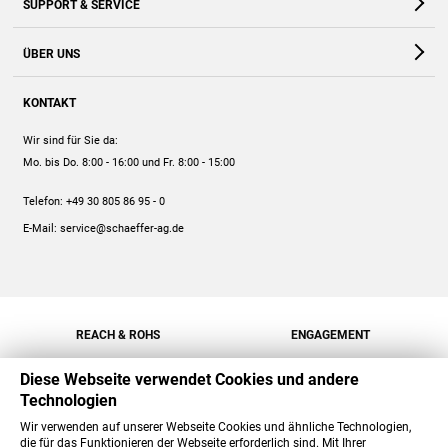
SUPPORT & SERVICE
Webshop
Kontakt
ÜBER UNS
FAQ
Unternehmen
Online-Hilfe
KONTAKT
Historie
Anleitungen
Wir sind für Sie da:
Engagement
Preise
Mo. bis Do. 8:00 - 16:00
und Fr. 8:00 - 15:00
Jobs
Mengenrabatt
Telefon:
+49 30 805 86 95 - 0
Versand
E-Mail:
service@schaeffer-ag.de
REACH & ROHS
ENGAGEMENT
Diese Webseite verwendet Cookies und andere
Technologien
Wir verwenden auf unserer Webseite Cookies und ähnliche Technologien,
die für das Funktionieren der Webseite erforderlich sind. Mit Ihrer