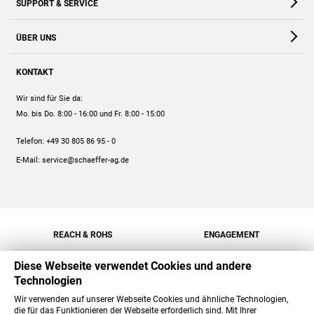
SUPPORT & SERVICE
Webshop
Kontakt
ÜBER UNS
FAQ
Unternehmen
Online-Hilfe
KONTAKT
Historie
Anleitungen
Wir sind für Sie da:
Engagement
Preise
Mo. bis Do. 8:00 - 16:00
und Fr. 8:00 - 15:00
Jobs
Mengenrabatt
Telefon:
+49 30 805 86 95 - 0
Versand
E-Mail:
service@schaeffer-ag.de
REACH & ROHS
ENGAGEMENT
Diese Webseite verwendet Cookies und andere
Technologien
Wir verwenden auf unserer Webseite Cookies und ähnliche Technologien,
die für das Funktionieren der Webseite erforderlich sind. Mit Ihrer