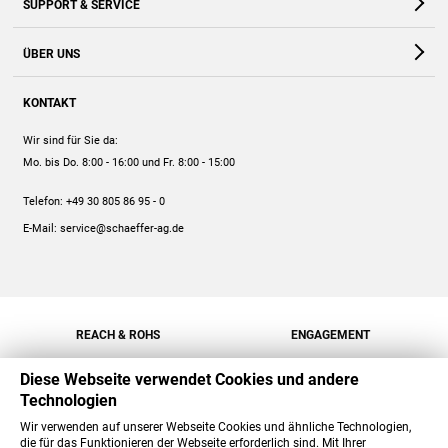
SUPPORT & SERVICE
Webshop
Kontakt
ÜBER UNS
FAQ
Unternehmen
Online-Hilfe
KONTAKT
Historie
Anleitungen
Wir sind für Sie da:
Engagement
Preise
Mo. bis Do. 8:00 - 16:00
und Fr. 8:00 - 15:00
Jobs
Mengenrabatt
Telefon:
+49 30 805 86 95 - 0
Versand
E-Mail:
service@schaeffer-ag.de
REACH & ROHS
ENGAGEMENT
Diese Webseite verwendet Cookies und andere
Technologien
Wir verwenden auf unserer Webseite Cookies und ähnliche Technologien,
die für das Funktionieren der Webseite erforderlich sind. Mit Ihrer