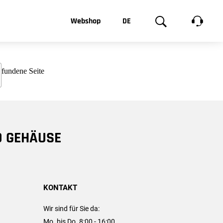
t, was Sie
Webshop
DE
te
Produktgalerie
EN
e
FR
chsen
D GEHÄUSE
KONTAKT
Wir sind für Sie da:
Mo. bis Do. 8:00 - 16:00