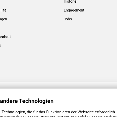
Historie
Gewindebolzen & -hülsen
Hilfe
Engagement
ungen
Jobs
rabatt
d
ENGAGEMENT
UNSERE NIEDE
 andere Technologien
Technologien, die für das Funktionieren der Webseite erforderlich