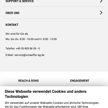
SUPPORT & SERVICE
Webshop
Kontakt
ÜBER UNS
FAQ
Unternehmen
Online-Hilfe
KONTAKT
Historie
Anleitungen
Wir sind für Sie da:
Engagement
Preise
Mo. bis Do. 8:00 - 16:00
und Fr. 8:00 - 15:00
Jobs
Mengenrabatt
Telefon:
+49 30 805 86 95 - 0
Versand
E-Mail:
service@schaeffer-ag.de
REACH & ROHS
ENGAGEMENT
Diese Webseite verwendet Cookies und andere
Technologien
Wir verwenden auf unserer Webseite Cookies und ähnliche Technologien,
die für das Funktionieren der Webseite erforderlich sind. Mit Ihrer