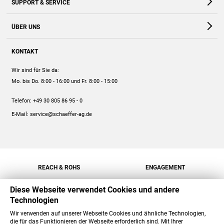
SUPPORT & SERVICE
Webshop
Kontakt
ÜBER UNS
FAQ
Unternehmen
Online-Hilfe
KONTAKT
Historie
Anleitungen
Wir sind für Sie da:
Engagement
Preise
Mo. bis Do. 8:00 - 16:00
und Fr. 8:00 - 15:00
Jobs
Mengenrabatt
Telefon:
+49 30 805 86 95 - 0
Versand
E-Mail:
service@schaeffer-ag.de
REACH & ROHS
ENGAGEMENT
Diese Webseite verwendet Cookies und andere
Technologien
Wir verwenden auf unserer Webseite Cookies und ähnliche Technologien,
die für das Funktionieren der Webseite erforderlich sind. Mit Ihrer