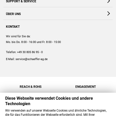
SUPPORT & SERVICE
Webshop
Kontakt
ÜBER UNS
FAQ
Unternehmen
Online-Hilfe
KONTAKT
Historie
Anleitungen
Wir sind für Sie da:
Engagement
Preise
Mo. bis Do. 8:00 - 16:00
und Fr. 8:00 - 15:00
Jobs
Mengenrabatt
Telefon:
+49 30 805 86 95 - 0
Versand
E-Mail:
service@schaeffer-ag.de
REACH & ROHS
ENGAGEMENT
Diese Webseite verwendet Cookies und andere
Technologien
Wir verwenden auf unserer Webseite Cookies und ähnliche Technologien,
die für das Funktionieren der Webseite erforderlich sind. Mit Ihrer