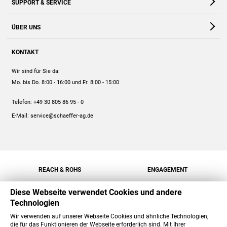
SUPPORT & SERVICE
Webshop
Kontakt
ÜBER UNS
FAQ
Unternehmen
Online-Hilfe
KONTAKT
Historie
Anleitungen
Wir sind für Sie da:
Engagement
Preise
Mo. bis Do. 8:00 - 16:00
und Fr. 8:00 - 15:00
Jobs
Mengenrabatt
Telefon:
+49 30 805 86 95 - 0
Versand
E-Mail:
service@schaeffer-ag.de
REACH & ROHS
ENGAGEMENT
Diese Webseite verwendet Cookies und andere
Technologien
Wir verwenden auf unserer Webseite Cookies und ähnliche Technologien,
die für das Funktionieren der Webseite erforderlich sind. Mit Ihrer