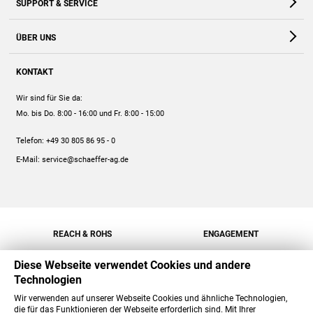
SUPPORT & SERVICE
Webshop
Kontakt
ÜBER UNS
FAQ
Unternehmen
Online-Hilfe
KONTAKT
Historie
Anleitungen
Wir sind für Sie da:
Engagement
Preise
Mo. bis Do. 8:00 - 16:00
und Fr. 8:00 - 15:00
Jobs
Mengenrabatt
Telefon:
+49 30 805 86 95 - 0
Versand
E-Mail:
service@schaeffer-ag.de
REACH & ROHS
ENGAGEMENT
Diese Webseite verwendet Cookies und andere
Technologien
Wir verwenden auf unserer Webseite Cookies und ähnliche Technologien,
die für das Funktionieren der Webseite erforderlich sind. Mit Ihrer