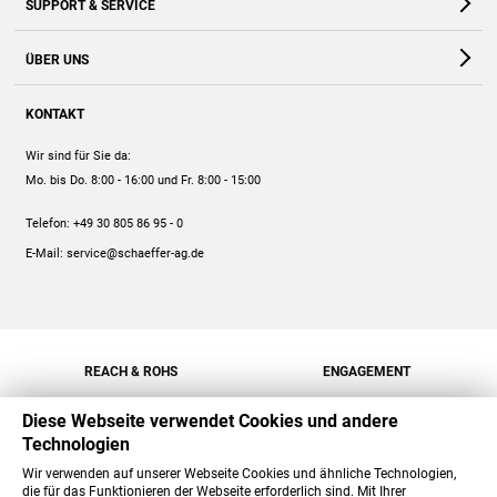
SUPPORT & SERVICE
Webshop
Kontakt
ÜBER UNS
FAQ
Unternehmen
Online-Hilfe
KONTAKT
Historie
Anleitungen
Wir sind für Sie da:
Engagement
Preise
Mo. bis Do. 8:00 - 16:00
und Fr. 8:00 - 15:00
Jobs
Mengenrabatt
Telefon:
+49 30 805 86 95 - 0
Versand
E-Mail:
service@schaeffer-ag.de
REACH & ROHS
ENGAGEMENT
Diese Webseite verwendet Cookies und andere
Technologien
Wir verwenden auf unserer Webseite Cookies und ähnliche Technologien,
die für das Funktionieren der Webseite erforderlich sind. Mit Ihrer