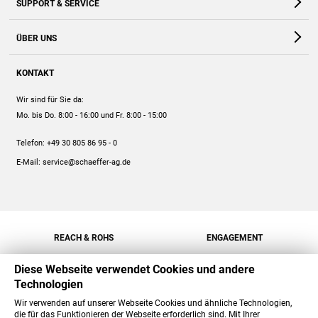
SUPPORT & SERVICE
Webshop
Kontakt
ÜBER UNS
FAQ
Unternehmen
Online-Hilfe
KONTAKT
Historie
Anleitungen
Wir sind für Sie da:
Engagement
Preise
Mo. bis Do. 8:00 - 16:00
und Fr. 8:00 - 15:00
Jobs
Mengenrabatt
Telefon:
+49 30 805 86 95 - 0
Versand
E-Mail:
service@schaeffer-ag.de
REACH & ROHS
ENGAGEMENT
Diese Webseite verwendet Cookies und andere
Technologien
Wir verwenden auf unserer Webseite Cookies und ähnliche Technologien,
die für das Funktionieren der Webseite erforderlich sind. Mit Ihrer