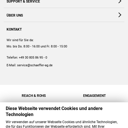
SUPPORT & SERVICE
Webshop
Kontakt
ÜBER UNS
FAQ
Unternehmen
Online-Hilfe
KONTAKT
Historie
Anleitungen
Wir sind für Sie da:
Engagement
Preise
Mo. bis Do. 8:00 - 16:00
und Fr. 8:00 - 15:00
Jobs
Mengenrabatt
Telefon:
+49 30 805 86 95 - 0
Versand
E-Mail:
service@schaeffer-ag.de
REACH & ROHS
ENGAGEMENT
Diese Webseite verwendet Cookies und andere
Technologien
Wir verwenden auf unserer Webseite Cookies und ähnliche Technologien,
die für das Funktionieren der Webseite erforderlich sind. Mit Ihrer