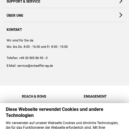
SUPPORT & SERVICE
Webshop
Kontakt
ÜBER UNS
FAQ
Unternehmen
Online-Hilfe
KONTAKT
Historie
Anleitungen
Wir sind für Sie da:
Engagement
Preise
Mo. bis Do. 8:00 - 16:00
und Fr. 8:00 - 15:00
Jobs
Mengenrabatt
Telefon:
+49 30 805 86 95 - 0
Versand
E-Mail:
service@schaeffer-ag.de
REACH & ROHS
ENGAGEMENT
Diese Webseite verwendet Cookies und andere
Technologien
Wir verwenden auf unserer Webseite Cookies und ähnliche Technologien,
die für das Funktionieren der Webseite erforderlich sind. Mit Ihrer