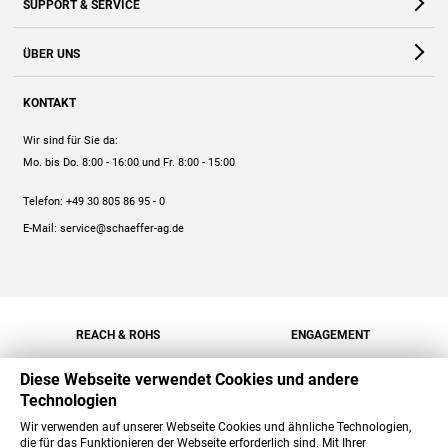
SUPPORT & SERVICE
Webshop
Kontakt
ÜBER UNS
FAQ
Unternehmen
Online-Hilfe
KONTAKT
Historie
Anleitungen
Wir sind für Sie da:
Engagement
Preise
Mo. bis Do. 8:00 - 16:00
und Fr. 8:00 - 15:00
Jobs
Mengenrabatt
Telefon:
+49 30 805 86 95 - 0
Versand
E-Mail:
service@schaeffer-ag.de
REACH & ROHS
ENGAGEMENT
Diese Webseite verwendet Cookies und andere
Technologien
Wir verwenden auf unserer Webseite Cookies und ähnliche Technologien,
die für das Funktionieren der Webseite erforderlich sind. Mit Ihrer