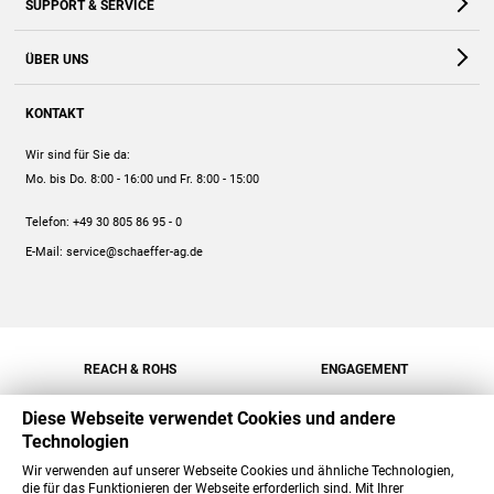
SUPPORT & SERVICE
Webshop
Kontakt
ÜBER UNS
FAQ
Unternehmen
Online-Hilfe
KONTAKT
Historie
Anleitungen
Wir sind für Sie da:
Engagement
Preise
Mo. bis Do. 8:00 - 16:00
und Fr. 8:00 - 15:00
Jobs
Mengenrabatt
Telefon:
+49 30 805 86 95 - 0
Versand
E-Mail:
service@schaeffer-ag.de
REACH & ROHS
ENGAGEMENT
Diese Webseite verwendet Cookies und andere
Technologien
Wir verwenden auf unserer Webseite Cookies und ähnliche Technologien,
die für das Funktionieren der Webseite erforderlich sind. Mit Ihrer