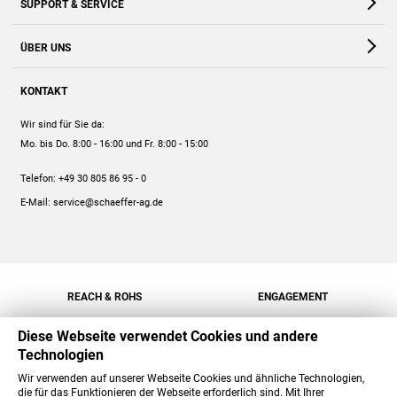
SUPPORT & SERVICE
Webshop
Kontakt
ÜBER UNS
FAQ
Unternehmen
Online-Hilfe
KONTAKT
Historie
Anleitungen
Wir sind für Sie da:
Engagement
Preise
Mo. bis Do. 8:00 - 16:00
und Fr. 8:00 - 15:00
Jobs
Mengenrabatt
Telefon:
+49 30 805 86 95 - 0
Versand
E-Mail:
service@schaeffer-ag.de
REACH & ROHS
ENGAGEMENT
Diese Webseite verwendet Cookies und andere
Technologien
Wir verwenden auf unserer Webseite Cookies und ähnliche Technologien,
die für das Funktionieren der Webseite erforderlich sind. Mit Ihrer