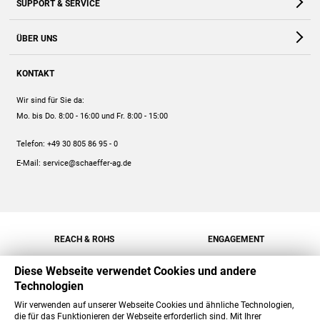
SUPPORT & SERVICE
Webshop
Kontakt
ÜBER UNS
FAQ
Unternehmen
Online-Hilfe
KONTAKT
Historie
Anleitungen
Wir sind für Sie da:
Engagement
Preise
Mo. bis Do. 8:00 - 16:00
und Fr. 8:00 - 15:00
Jobs
Mengenrabatt
Telefon:
+49 30 805 86 95 - 0
Versand
E-Mail:
service@schaeffer-ag.de
REACH & ROHS
ENGAGEMENT
Diese Webseite verwendet Cookies und andere
Technologien
Wir verwenden auf unserer Webseite Cookies und ähnliche Technologien,
die für das Funktionieren der Webseite erforderlich sind. Mit Ihrer