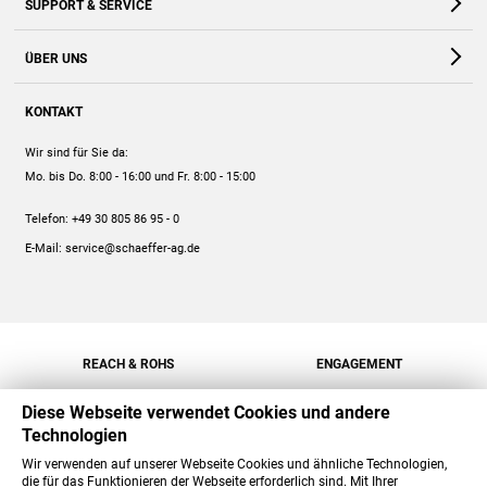
SUPPORT & SERVICE
Webshop
Kontakt
ÜBER UNS
FAQ
Unternehmen
Online-Hilfe
KONTAKT
Historie
Anleitungen
Wir sind für Sie da:
Engagement
Preise
Mo. bis Do. 8:00 - 16:00
und Fr. 8:00 - 15:00
Jobs
Mengenrabatt
Telefon:
+49 30 805 86 95 - 0
Versand
E-Mail:
service@schaeffer-ag.de
REACH & ROHS
ENGAGEMENT
Diese Webseite verwendet Cookies und andere
Technologien
Wir verwenden auf unserer Webseite Cookies und ähnliche Technologien,
die für das Funktionieren der Webseite erforderlich sind. Mit Ihrer