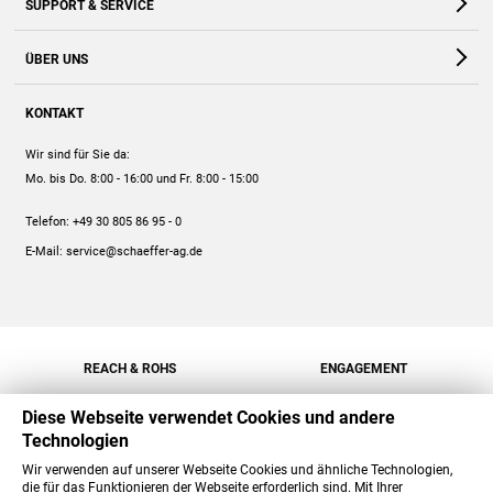
SUPPORT & SERVICE
Webshop
Kontakt
ÜBER UNS
FAQ
Unternehmen
Online-Hilfe
KONTAKT
Historie
Anleitungen
Wir sind für Sie da:
Engagement
Preise
Mo. bis Do. 8:00 - 16:00
und Fr. 8:00 - 15:00
Jobs
Mengenrabatt
Telefon:
+49 30 805 86 95 - 0
Versand
E-Mail:
service@schaeffer-ag.de
REACH & ROHS
ENGAGEMENT
Diese Webseite verwendet Cookies und andere
Technologien
Wir verwenden auf unserer Webseite Cookies und ähnliche Technologien,
die für das Funktionieren der Webseite erforderlich sind. Mit Ihrer