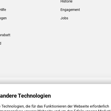
Historie
Gewindebolzen & -hülsen
Hilfe
Engagement
ungen
Jobs
rabatt
d
ENGAGEMENT
UNSERE NIEDE
 andere Technologien
Technologien, die für das Funktionieren der Webseite erforderlich