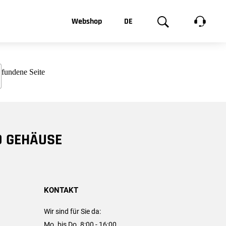
t, was Sie
Webshop
DE
te
Produktgalerie
EN
e
FR
chsen
D GEHÄUSE
KONTAKT
Wir sind für Sie da:
Mo. bis Do. 8:00 - 16:00