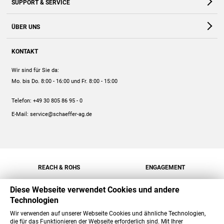
SUPPORT & SERVICE
Webshop
Kontakt
ÜBER UNS
FAQ
Unternehmen
Online-Hilfe
KONTAKT
Historie
Anleitungen
Wir sind für Sie da:
Engagement
Preise
Mo. bis Do. 8:00 - 16:00
und Fr. 8:00 - 15:00
Jobs
Mengenrabatt
Telefon:
+49 30 805 86 95 - 0
Versand
E-Mail:
service@schaeffer-ag.de
REACH & ROHS
ENGAGEMENT
Diese Webseite verwendet Cookies und andere
Technologien
Wir verwenden auf unserer Webseite Cookies und ähnliche Technologien,
die für das Funktionieren der Webseite erforderlich sind. Mit Ihrer