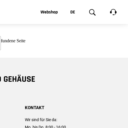
t, was Sie
Webshop
DE
te
Produktgalerie
EN
e
FR
chsen
D GEHÄUSE
KONTAKT
Wir sind für Sie da:
Mo. bis Do. 8:00 - 16:00