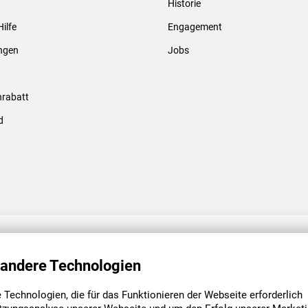
Historie
Gewindebolzen & -hülsen
Hilfe
Engagement
ungen
Jobs
rabatt
d
ENGAGEMENT
UNSERE NIEDE
 andere Technologien
Technologien, die für das Funktionieren der Webseite erforderlich