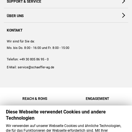
SUPPORT & SERVICE
Webshop
Kontakt
ÜBER UNS
FAQ
Unternehmen
Online-Hilfe
KONTAKT
Historie
Anleitungen
Wir sind für Sie da:
Engagement
Preise
Mo. bis Do. 8:00 - 16:00
und Fr. 8:00 - 15:00
Jobs
Mengenrabatt
Telefon:
+49 30 805 86 95 - 0
Versand
E-Mail:
service@schaeffer-ag.de
REACH & ROHS
ENGAGEMENT
Diese Webseite verwendet Cookies und andere
Technologien
Wir verwenden auf unserer Webseite Cookies und ähnliche Technologien,
die für das Funktionieren der Webseite erforderlich sind. Mit Ihrer