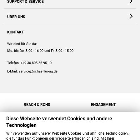
SUPPORT & SERVICE
Webshop
Kontakt
ÜBER UNS
FAQ
Unternehmen
Online-Hilfe
KONTAKT
Historie
Anleitungen
Wir sind für Sie da:
Engagement
Preise
Mo. bis Do. 8:00 - 16:00
und Fr. 8:00 - 15:00
Jobs
Mengenrabatt
Telefon:
+49 30 805 86 95 - 0
Versand
E-Mail:
service@schaeffer-ag.de
REACH & ROHS
ENGAGEMENT
Diese Webseite verwendet Cookies und andere
Technologien
Wir verwenden auf unserer Webseite Cookies und ähnliche Technologien,
die für das Funktionieren der Webseite erforderlich sind. Mit Ihrer