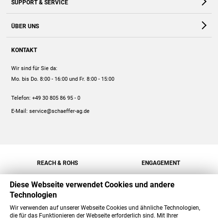
SUPPORT & SERVICE
Webshop
Kontakt
ÜBER UNS
FAQ
Unternehmen
Online-Hilfe
KONTAKT
Historie
Anleitungen
Wir sind für Sie da:
Engagement
Preise
Mo. bis Do. 8:00 - 16:00
und Fr. 8:00 - 15:00
Jobs
Mengenrabatt
Telefon:
+49 30 805 86 95 - 0
Versand
E-Mail:
service@schaeffer-ag.de
REACH & ROHS
ENGAGEMENT
Diese Webseite verwendet Cookies und andere
Technologien
Wir verwenden auf unserer Webseite Cookies und ähnliche Technologien,
die für das Funktionieren der Webseite erforderlich sind. Mit Ihrer