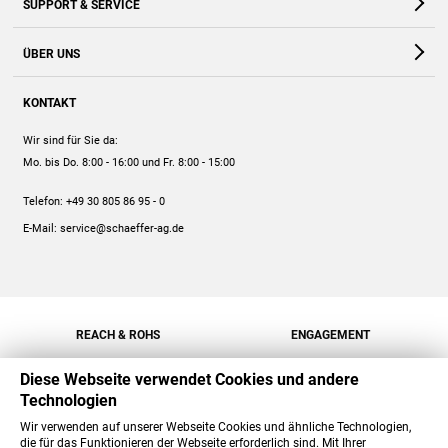
SUPPORT & SERVICE
Webshop
Kontakt
ÜBER UNS
FAQ
Unternehmen
Online-Hilfe
KONTAKT
Historie
Anleitungen
Wir sind für Sie da:
Engagement
Preise
Mo. bis Do. 8:00 - 16:00
und Fr. 8:00 - 15:00
Jobs
Mengenrabatt
Telefon:
+49 30 805 86 95 - 0
Versand
E-Mail:
service@schaeffer-ag.de
REACH & ROHS
ENGAGEMENT
Diese Webseite verwendet Cookies und andere
Technologien
Wir verwenden auf unserer Webseite Cookies und ähnliche Technologien,
die für das Funktionieren der Webseite erforderlich sind. Mit Ihrer