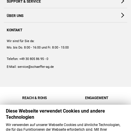
SUPPORT & SERVICE
Webshop
Kontakt
ÜBER UNS
FAQ
Unternehmen
Online-Hilfe
KONTAKT
Historie
Anleitungen
Wir sind für Sie da:
Engagement
Preise
Mo. bis Do. 8:00 - 16:00
und Fr. 8:00 - 15:00
Jobs
Mengenrabatt
Telefon:
+49 30 805 86 95 - 0
Versand
E-Mail:
service@schaeffer-ag.de
REACH & ROHS
ENGAGEMENT
Diese Webseite verwendet Cookies und andere
Technologien
Wir verwenden auf unserer Webseite Cookies und ähnliche Technologien,
die für das Funktionieren der Webseite erforderlich sind. Mit Ihrer