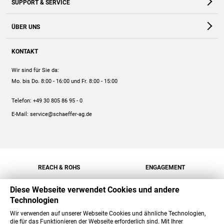
SUPPORT & SERVICE
Webshop
Kontakt
ÜBER UNS
FAQ
Unternehmen
Online-Hilfe
KONTAKT
Historie
Anleitungen
Wir sind für Sie da:
Engagement
Preise
Mo. bis Do. 8:00 - 16:00
und Fr. 8:00 - 15:00
Jobs
Mengenrabatt
Telefon:
+49 30 805 86 95 - 0
Versand
E-Mail:
service@schaeffer-ag.de
REACH & ROHS
ENGAGEMENT
Diese Webseite verwendet Cookies und andere
Technologien
Wir verwenden auf unserer Webseite Cookies und ähnliche Technologien,
die für das Funktionieren der Webseite erforderlich sind. Mit Ihrer