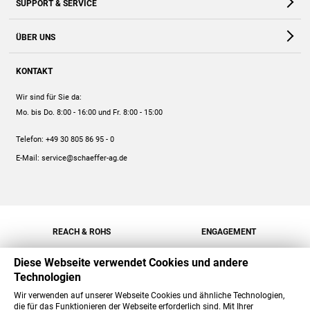
SUPPORT & SERVICE
Webshop
Kontakt
ÜBER UNS
FAQ
Unternehmen
Online-Hilfe
KONTAKT
Historie
Anleitungen
Wir sind für Sie da:
Engagement
Preise
Mo. bis Do. 8:00 - 16:00
und Fr. 8:00 - 15:00
Jobs
Mengenrabatt
Telefon:
+49 30 805 86 95 - 0
Versand
E-Mail:
service@schaeffer-ag.de
REACH & ROHS
ENGAGEMENT
Diese Webseite verwendet Cookies und andere
Technologien
Wir verwenden auf unserer Webseite Cookies und ähnliche Technologien,
die für das Funktionieren der Webseite erforderlich sind. Mit Ihrer