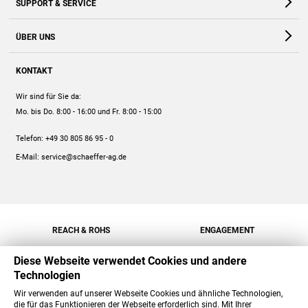
SUPPORT & SERVICE
Webshop
Kontakt
ÜBER UNS
FAQ
Unternehmen
Online-Hilfe
KONTAKT
Historie
Anleitungen
Wir sind für Sie da:
Engagement
Preise
Mo. bis Do. 8:00 - 16:00
und Fr. 8:00 - 15:00
Jobs
Mengenrabatt
Telefon:
+49 30 805 86 95 - 0
Versand
E-Mail:
service@schaeffer-ag.de
REACH & ROHS
ENGAGEMENT
Diese Webseite verwendet Cookies und andere
Technologien
Wir verwenden auf unserer Webseite Cookies und ähnliche Technologien,
die für das Funktionieren der Webseite erforderlich sind. Mit Ihrer